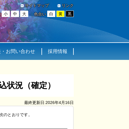
サイトマップ
リンク
小
中
大
白
黄
黒
ズ
色合い
談・お問い合わせ
採用情報
申込状況（確定）
最終更新日:2026年4月16日
は次のとおりです。