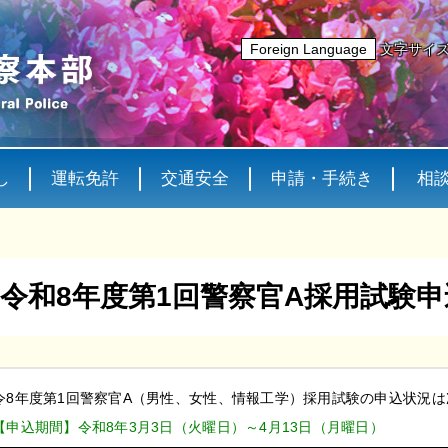
Foreign Language
文字サイ
し
運転免許
交通安全
申請・手続き
相
令和8年度第1回警察官A採用試験
令8年度第1回警察官A（男性、女性、情報工学）採用試験の申込状況
【申込期間】令和8年3月3日（火曜日）～4月13日（月曜日）