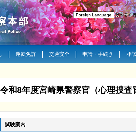
Foreign Language
文字サイ
し
運転免許
交通安全
申請・手続き
相
令和8年度宮崎県警察官（心理捜査
試験案内