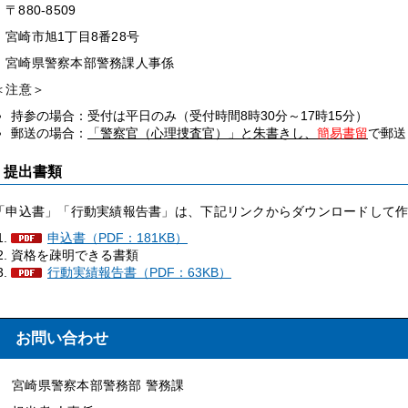
〒880-8509
宮崎市旭1丁目8番28号
宮崎県警察本部警務課人事係
＜注意＞
持参の場合：受付は平日のみ（受付時間8時30分～17時15分）
郵送の場合：
「警察官（心理捜査官）」と朱書きし、
簡易書留
で郵送
提出書類
「申込書」「行動実績報告書」は、下記リンクからダウンロードして
申込書（PDF：181KB）
資格を疎明できる書類
行動実績報告書（PDF：63KB）
お問い合わせ
宮崎県警察本部警務部 警務課