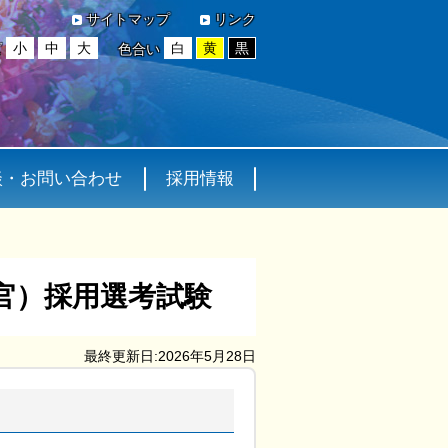
サイトマップ
リンク
小
中
大
白
黄
黒
ズ
色合い
談・お問い合わせ
採用情報
官）採用選考試験
最終更新日:2026年5月28日