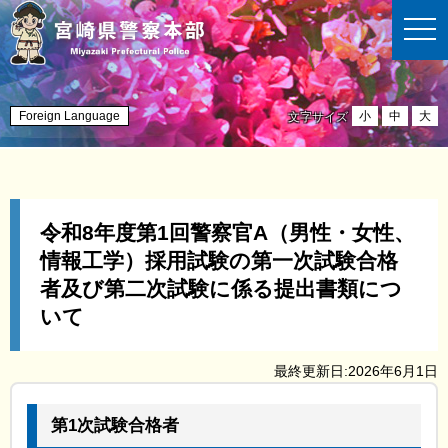
t
o
g
g
l
e
n
Foreign Language
小
中
大
文字サイズ
a
v
i
g
a
t
i
令和8年度第1回警察官A（男性・女性、
o
n
情報工学）採用試験の第一次試験合格
者及び第二次試験に係る提出書類につ
いて
最終更新日:2026年6月1日
第1次試験合格者