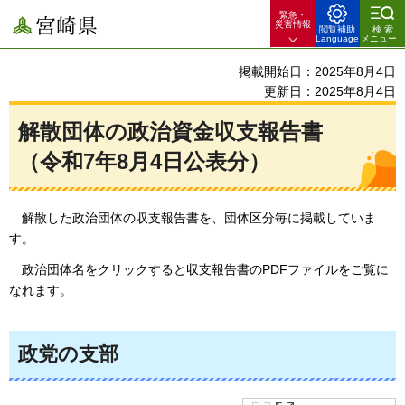
緊急・
宮崎県
災害情報
閲覧補助
検索
Language
メニュー
掲載開始日：2025年8月4日
更新日：2025年8月4日
解散団体の政治資金収支報告書
（令和7年8月4日公表分）
解散
した政治団体の収支報告書を、団体区分毎に掲載していま
す。
政治
団体名をクリックすると収支報告書のPDFファイルをご覧に
なれます。
政党の支部