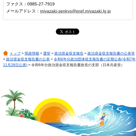
ファクス：0985-27-7919
メールアドレス：
miyazaki-senkyo@pref.miyazaki.lg.jp
トップ
>
県政情報
>
選挙
>
政治資金収支報告
>
政治資金収支報告書の公表等
>
政治資金収支報告書の公表
>
令和6年分政治団体収支報告書の定期公表(令和7年
11月28日公表)
> 令和6年分政治資金収支報告書政党の支部（日本共産党）