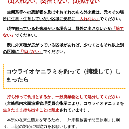
(1)
入れない、(2)捨てない、(3)拡げない
生態系等へ
の悪影響を及ぼすおそれのある外来種は、元々そ
の場
所に生息・生育していない区域に安易に
「入れない」
でください。
現在
飼っている外来種がいる場合は、野外に出さないため
「捨て
ない」
でください。
既に
外来種が広がっている区域があれば、
少なくともそれ以上別
の区域に
「拡げない」
でください。
コウライオヤニラミを釣って（捕獲して）し
まったら
持ち帰って食用とするか、一般廃棄物と
して処分してください
（宮崎県内水面漁業管理委員会指示により、コウライオヤニラミを
生きたまま持ち出すことは禁止
されています）。
本県の在来生態系を守るため、「外来種被害予防三原則」に則
り、上記の対応に御協力をお願いします。