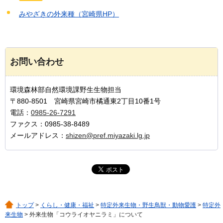
みやざきの外来種（宮崎県HP）
お問い合わせ
環境森林部自然環境課野生生物担当
〒880-8501 宮崎県宮崎市橘通東2丁目10番1号
電話：
0985-26-7291
ファクス：0985-38-8489
メールアドレス：
shizen@pref.miyazaki.lg.jp
トップ
>
くらし・健康・福祉
>
特定外来生物・野生鳥獣・動物愛護
>
特定外
来生物
> 外来生物「コウライオヤニラミ」について