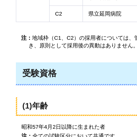
C2
県立延岡病院
注：
地域枠（C1、C2）の採用者については
き、原則として採用後の異動はありません
受験資格
(1)年齢
昭和57年
4月2日以降に生まれた者
注：
全ての試験区分において共通です。