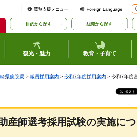
閲覧支援メニュー
Foreign Language
目的から探す
組織から探す
観光・魅力
教育・子育て
崎県病院局
>
職員採用案内
>
令和7年度採用案内
> 令和7年
・助産師選考採用試験の実施につ