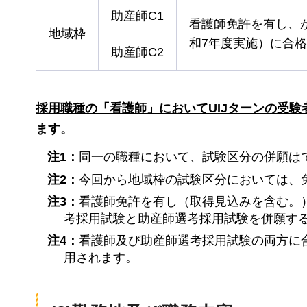
助産師C1
看護師免許を有し、
地域枠
和7年度実施）に合
助産師C2
採用職種の「看護師」においてUIJターンの受
ます。
注1：
同一の職種において、試験区分の併願は
注2：
今回から地域枠の試験区分においては、
注3：
看護師免許を有し（取得見込みを含む。
考採用試験と助産師選考採用試験を併願す
注4：
看護師及び助産師選考採用試験の両方に
用されます。