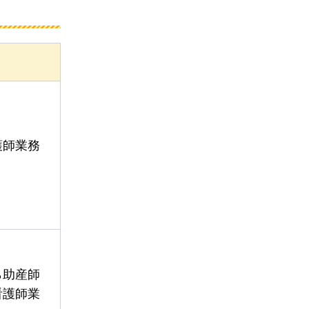
護師業務
ら助産師
看護師業