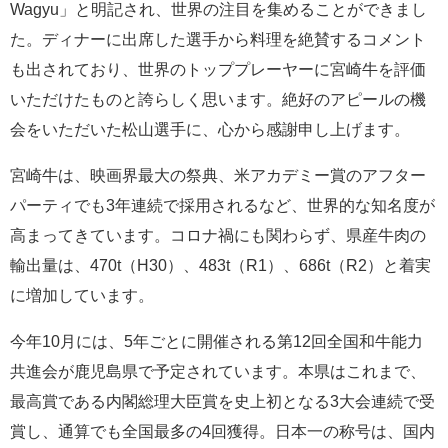
Wagyu」と明記され、世界の注目を集めることができまし
た。ディナーに出席した選手から料理を絶賛するコメント
も出されており、世界のトッププレーヤーに宮崎牛を評価
いただけたものと誇らしく思います。絶好のアピールの機
会をいただいた松山選手に、心から感謝申し上げます。
宮崎牛は、映画界最大の祭典、米アカデミー賞のアフター
パーティでも3年連続で採用されるなど、世界的な知名度が
高まってきています。コロナ禍にも関わらず、県産牛肉の
輸出量は、470t（H30）、483t（R1）、686t（R2）と着実
に増加しています。
今年10月には、5年ごとに開催される第12回全国和牛能力
共進会が鹿児島県で予定されています。本県はこれまで、
最高賞である内閣総理大臣賞を史上初となる3大会連続で受
賞し、通算でも全国最多の4回獲得。日本一の称号は、国内