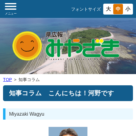
大
中
小
フォントサイズ
メニュー
TOP
知事コラム
知事コラム こんにちは！河野です
Miyazaki Wagyu