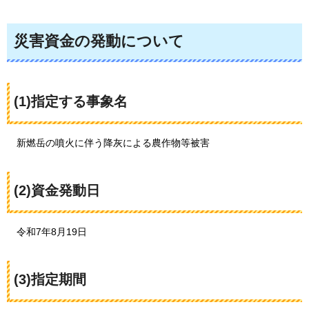
災害資金の発動について
(1)指定する事象名
新燃岳の噴火に伴う降灰による農作物等被害
(2)資金発動日
令和7年8
月19日
(3)指定期間