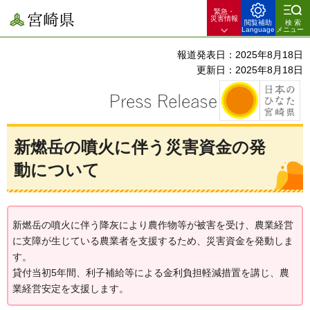
緊急・
宮崎県
災害情報
閲覧補助
検索
Language
メニュー
報道発表日：2025年8月18日
更新日：2025年8月18日
新燃岳の噴火に伴う災害資金の発
動について
新燃岳の噴火に伴う降灰により農作物等が被害を受け、農業経営
に支障が生じている農業者を支援するため、災害資金を発動しま
す。
貸付当初5年間、利子補給等による金利負担軽減措置を講じ、農
業経営安定を支援します。