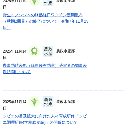
農政水産部
2025年11月19
日
野生イノシシへの豚熱経口ワクチン定期散布
（秋期2回目）の終了について（令和7年11月19
日）
農政水産部
2025年11月14
日
農事功績表彰（緑白綬有功章）受賞者の知事表
敬訪問について
農政水産部
2025年11月14
日
ジビエの普及拡大に向けた人材育成研修「ジビ
エ調理研修(学校給食編)」の開催について