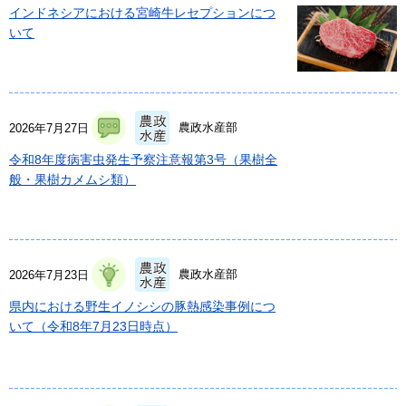
インドネシアにおける宮崎牛レセプションにつ
いて
農政水産部
2026年7月27日
令和8年度病害虫発生予察注意報第3号（果樹全
般・果樹カメムシ類）
農政水産部
2026年7月23日
県内における野生イノシシの豚熱感染事例につ
いて（令和8年7月23日時点）