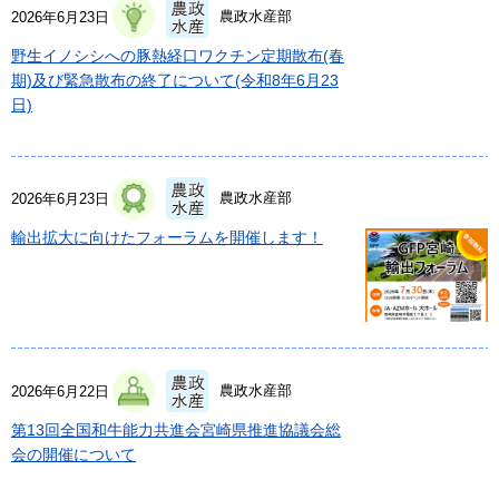
農政水産部
2026年6月23日
野生イノシシへの豚熱経口ワクチン定期散布(春
期)及び緊急散布の終了について(令和8年6月23
日)
農政水産部
2026年6月23日
輸出拡大に向けたフォーラムを開催します！
農政水産部
2026年6月22日
第13回全国和牛能力共進会宮崎県推進協議会総
会の開催について