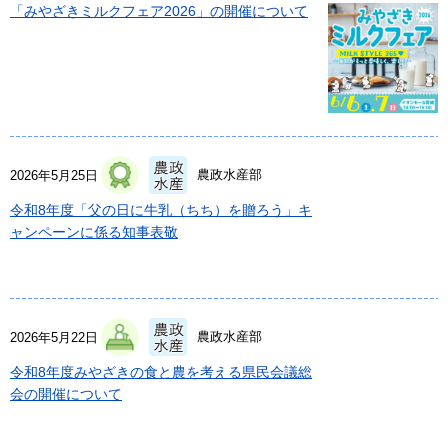
「みやざきミルクフェア2026」の開催について
農政水産部
2026年5月25日
令和8年度「父の日に牛乳（ちち）を贈ろう」キ
ャンペーンに係る知事表敬
農政水産部
2026年5月22日
令和8年度みやざきの食と農を考える県民会議総
会の開催について