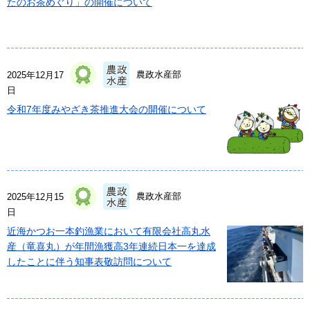
たのお茶めぐり」の開催について
農政水産部
2025年12月17
日
令和7年度みやざき茶推進大会の開催について
農政水産部
2025年12月15
日
近海かつお一本釣漁業において有限会社高丸水
産（竜喜丸）が年間漁獲高3年連続日本一を達成
したことに伴う知事表敬訪問について