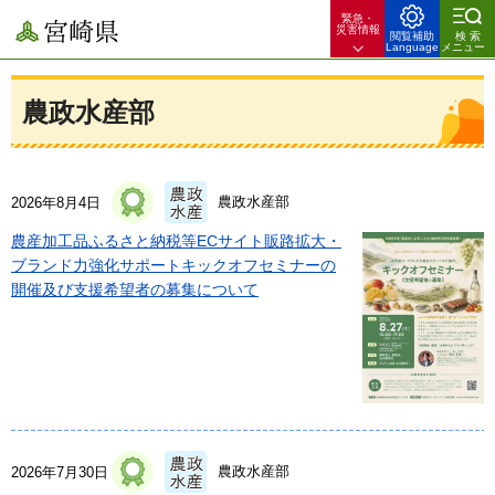
緊急・
宮崎県
災害情報
閲覧補助
検索
Language
メニュー
農政水産部
農政水産部
2026年8月4日
農産加工品ふるさと納税等ECサイト販路拡大・
ブランド力強化サポートキックオフセミナーの
開催及び支援希望者の募集について
農政水産部
2026年7月30日