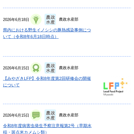
農政水産部
2026年6月18日
県内における野生イノシシの豚熱感染事例につ
いて（令和8年6月18日時点）
農政水産部
2026年6月15日
【みやざきLFP】令和8年度第2回研修会の開催
について
農政水産部
2026年6月15日
令和8年度病害虫発生予察注意報第2号（早期水
稲・斑点米カメムシ類）