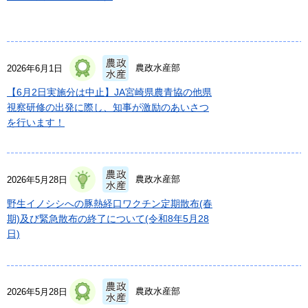
農政水産部
2026年6月1日
【6月2日実施分は中止】JA宮崎県農青協の他県
視察研修の出発に際し、知事が激励のあいさつ
を行います！
農政水産部
2026年5月28日
野生イノシシへの豚熱経口ワクチン定期散布(春
期)及び緊急散布の終了について(令和8年5月28
日)
農政水産部
2026年5月28日