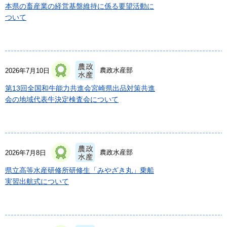
本県の畜産業の経営基盤維持に係る要望活動に
ついて
農政水産部
2026年7月10日
第13回全国和牛能力共進会宮崎県出品対策共進
会の地域代表牛決定検査会について
農政水産部
2026年7月8日
県立高等水産研修所研修生「みやざき丸」乗船
実習出航式について