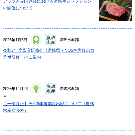
アラブ首長国連邦における宮崎牛レセプション
の開催について
農政水産部
2026年1月6日
令和7年度畜産研修会（宮崎県・NOSAI宮崎のコ
ラボ研修）のご案内
農政水産部
2025年12月23
日
【一部訂正】令和6年農業産出額について（農林
水産省公表）