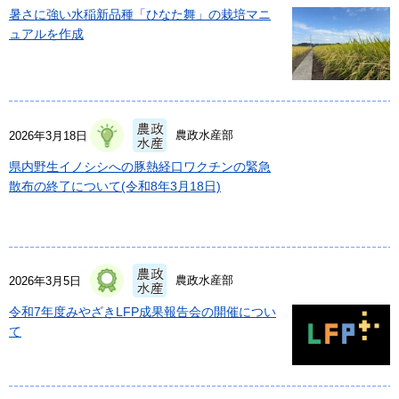
暑さに強い水稲新品種「ひなた舞」の栽培マニ
ュアルを作成
農政水産部
2026年3月18日
県内野生イノシシへの豚熱経口ワクチンの緊急
散布の終了について(令和8年3月18日)
農政水産部
2026年3月5日
令和7年度みやざきLFP成果報告会の開催につい
て