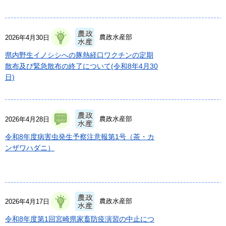
農政水産部
2026年4月30日
県内野生イノシシへの豚熱経口ワクチンの定期
散布及び緊急散布の終了について(令和8年4月30
日)
農政水産部
2026年4月28日
令和8年度病害虫発生予察注意報第1号（茶・カ
ンザワハダニ）
農政水産部
2026年4月17日
令和8年度第1回宮崎県家畜防疫演習の中止につ