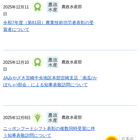
農政水産部
2025年12月11
日
令和7年度（第81回）農業技術功労者表彰の受
賞者について
農政水産部
2025年12月10
日
JAみやざき宮崎中央地区本部宮崎支店「南瓜(か
ぼちゃ)部会」による知事表敬訪問について
農政水産部
2025年12月8日
ニッポンフードシフト表彰の複数同時受賞に伴
う知事表敬訪問について