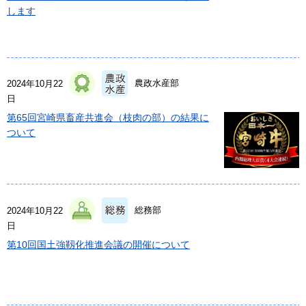
します
農政水産部
2024年10月22
日
第65回宮崎県畜産共進会（枝肉の部）の結果に
ついて
総務部
2024年10月22
日
第10回国土強靱化推進会議の開催について