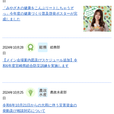
日
「みやざきの健康をこんぶリートしちゃうぞ
っ」今年度の健康づくり普及啓発ポスターが完
成しました
総務部
2024年10月28
日
【メイン会場案内図及びスケジュール追加】令
和6年度宮崎県総合防災訓練を実施します
農政水産部
2024年10月25
日
令和6年10月21日からの大雨に伴う災害資金の
発動及び相談対応について