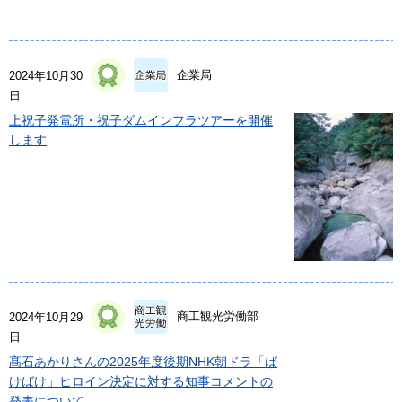
企業局
2024年10月30
日
上祝子発電所・祝子ダムインフラツアーを開催
します
商工観光労働部
2024年10月29
日
髙石あかりさんの2025年度後期NHK朝ドラ「ば
けばけ」ヒロイン決定に対する知事コメントの
発表について