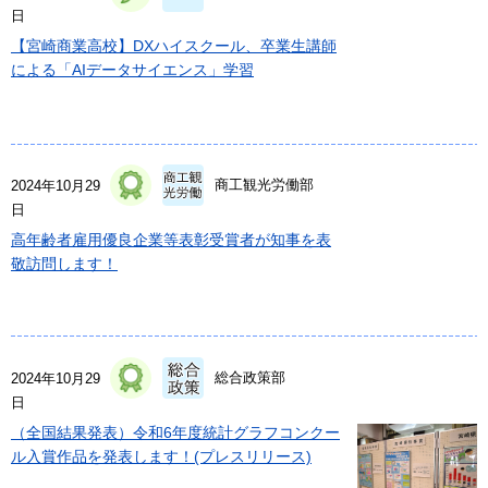
日
【宮崎商業高校】DXハイスクール、卒業生講師
による「AIデータサイエンス」学習
商工観光労働部
2024年10月29
日
高年齢者雇用優良企業等表彰受賞者が知事を表
敬訪問します！
総合政策部
2024年10月29
日
（全国結果発表）令和6年度統計グラフコンクー
ル入賞作品を発表します！(プレスリリース)