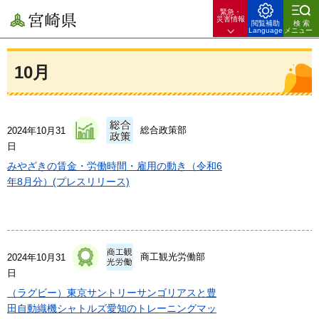
緊急・
宮崎県
災害情報
閲覧補助
検索
Language
メニュー
10月
総合政策部
2024年10月31
日
みやざきの賃金・労働時間・雇用の動き（令和6
年8月分）(プレスリリース)
商工観光労働部
2024年10月31
日
（ラグビー）東京サントリーサンゴリアスと豊
田自動織機シャトルズ愛知のトレーニングマッ