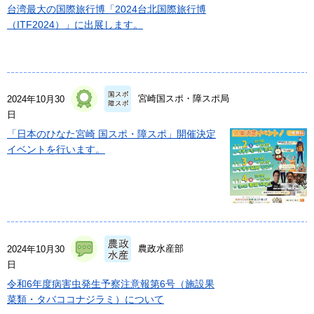
台湾最大の国際旅行博「2024台北国際旅行博
（ITF2024）」に出展します。
宮崎国スポ・障スポ局
2024年10月30
日
「日本のひなた宮崎 国スポ・障スポ」開催決定
イベントを行います。
農政水産部
2024年10月30
日
令和6年度病害虫発生予察注意報第6号（施設果
菜類・タバココナジラミ）について