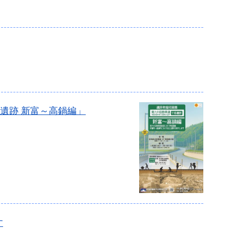
遺跡 新富～高鍋編」
す