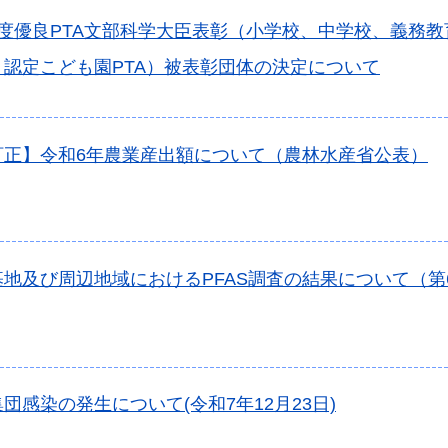
年度優良PTA文部科学大臣表彰（小学校、中学校、義務
・認定こども園PTA）被表彰団体の決定について
訂正】令和6年農業産出額について（農林水産省公表）
地及び周辺地域におけるPFAS調査の結果について（第
団感染の発生について(令和7年12月23日)