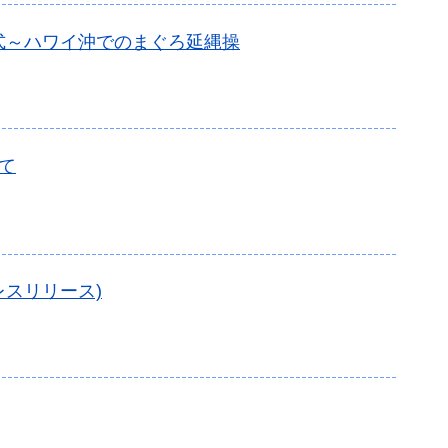
式～ハワイ沖でのまぐろ延縄操
て
レスリリース)