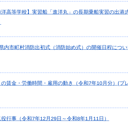
海洋高等学校】実習船「進洋丸」の長期乗船実習の出港
～
年県内市町村消防出初式（消防始め式）の開催日程につい
の賃金・労働時間・雇用の動き（令和7年10月分）(プ
役行事（令和7年12月29日～令和8年1月11日）