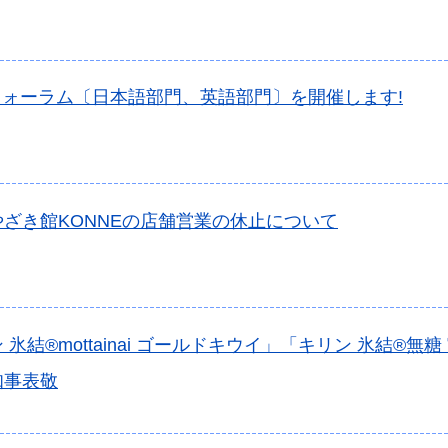
フォーラム〔日本語部門、英語部門〕を開催します!
ざき館KONNEの店舗営業の休止について
 氷結®mottainai ゴールドキウイ」「キリン 氷結®無糖
知事表敬