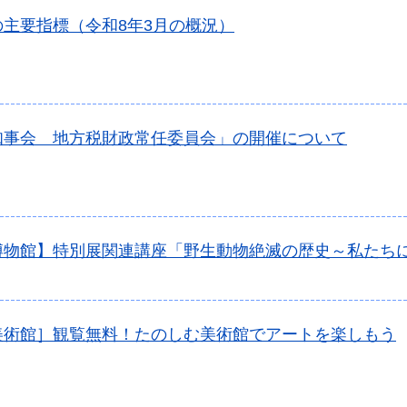
の主要指標（令和8年3月の概況）
知事会 地方税財政常任委員会」の開催について
博物館】特別展関連講座「野生動物絶滅の歴史～私たち
美術館］観覧無料！たのしむ美術館でアートを楽しもう