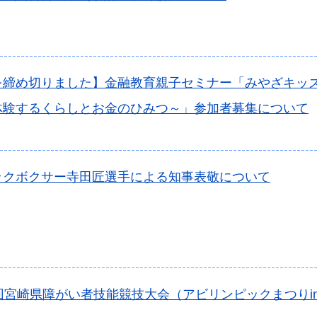
締め切りました】金融教育親子セミナー「みやざキッズ2
体験するくらしとお金のひみつ～」参加者募集について
ックボクサー寺田匠選手による知事表敬について
回宮崎県障がい者技能競技大会（アビリンピックまつりin