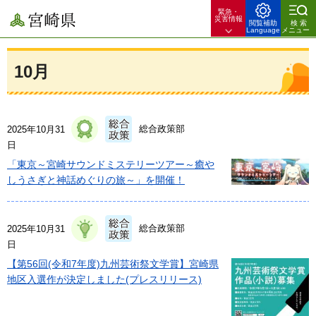
緊急・
宮崎県
災害情報
閲覧補助
検索
Language
メニュー
10月
総合政策部
2025年10月31
日
「東京～宮崎サウンドミステリーツアー～癒や
しうさぎと神話めぐりの旅～」を開催！
総合政策部
2025年10月31
日
【第56回(令和7年度)九州芸術祭文学賞】宮崎県
地区入選作が決定しました(プレスリリース)