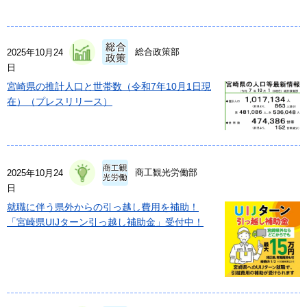
総合政策部
2025年10月24
日
宮崎県の推計人口と世帯数（令和7年10月1日現
在）（プレスリリース）
商工観光労働部
2025年10月24
日
就職に伴う県外からの引っ越し費用を補助！
「宮崎県UIJターン引っ越し補助金」受付中！