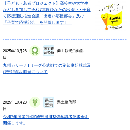
【子ども・若者プロジェクト】高校生や大学生
なども参加して令和7年度ひなたの出逢い・子育
て応援運動推進会議「出逢い応援部会」及び
「子育て応援部会」を開催します！！
商工観光労働部
2025年10月28
日
九州カリーナTリーグ公式戦での副知事始球式及
び県特産品贈呈について
県土整備部
2025年10月28
日
令和7年度第2回宮崎県河川整備学識者懇談会を
開催します。