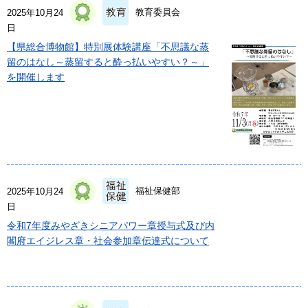
教育委員会
2025年10月24
日
【県総合博物館】特別展体験講座「不思議な蒸
留のはなし～蒸留すると酔っ払いやすい？～」
を開催します
福祉保健部
2025年10月24
日
令和7年度みやざきシニアパワー章授与式及び内
閣府エイジレス章・社会参加章伝達式について