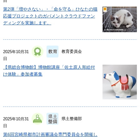
日
第2弾「増やさない」・「命を守る」ひなたの猫
応援プロジェクトのガバメントクラウドファン
ディングを実施します。
教育委員会
2025年10月31
日
【県総合博物館】博物館講座「佐土原人形絵付
け体験」参加者募集
県土整備部
2025年10月31
日
第6回宮崎県都市計画審議会専門委員会を開催し