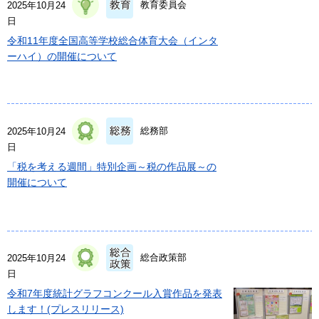
教育委員会
2025年10月24
日
令和11年度全国高等学校総合体育大会（インタ
ーハイ）の開催について
総務部
2025年10月24
日
「税を考える週間」特別企画～税の作品展～の
開催について
総合政策部
2025年10月24
日
令和7年度統計グラフコンクール入賞作品を発表
します！(プレスリリース)