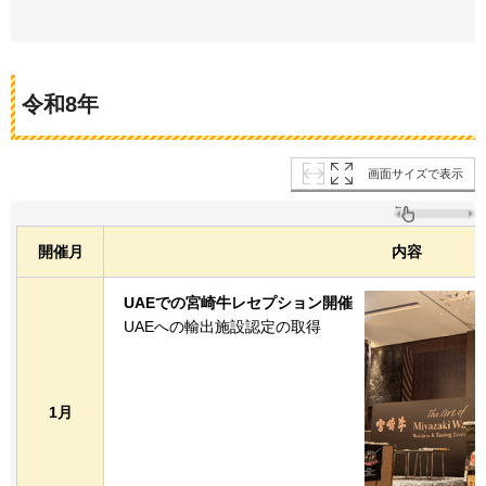
令和8年
画面サイズで表示
開催月
内容
UAEでの宮崎牛レセプション開催
UAEへの輸出施設認定の取得
1月