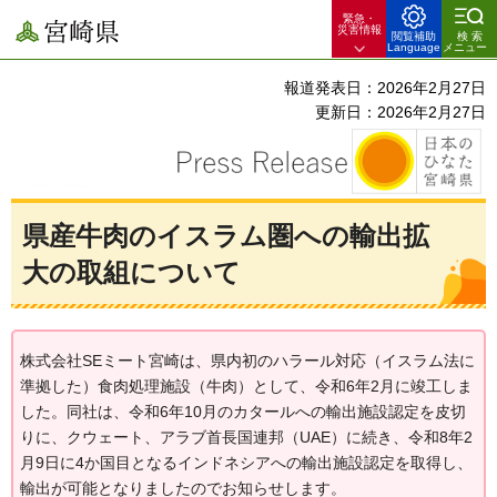
緊急・
宮崎県
災害情報
閲覧補助
検索
Language
メニュー
報道発表日：2026年2月27日
更新日：2026年2月27日
県産牛肉のイスラム圏への輸出拡
大の取組について
株式会社SEミート宮崎は、県内初のハラール対応（イスラム法に
準拠した）食肉処理施設（牛肉）として、令和6年2月に竣工しま
した。同社は、令和6年10月のカタールへの輸出施設認定を皮切
りに、クウェート、アラブ首長国連邦（UAE）に続き、令和8年2
月9日に4か国目となるインドネシアへの輸出施設認定を取得し、
輸出が可能となりましたのでお知らせします。