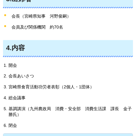
会長（宮崎県知事
河野
俊嗣）
会員及び関係機関
約
70名
4.内容
開会
会長あいさつ
宮崎県食育活動功労者表彰（2個人・1団体）
総会議事
基調講演（九州農政局
消
費・安全部
消
費生活課
課
長
金子
勝氏）
閉会