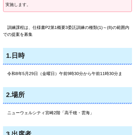
実施します。
訓練課程は
、仕様書P2第1概要3委託訓練の種類(1)～(8)の範囲内
での提案を募集
1.日時
令和8年
5月29日（金曜日）午前9時30分から午前11時30分ま
2.場所
ニュ
ーウェルシティ宮崎2階「高千穂・雲海」
3.出席者