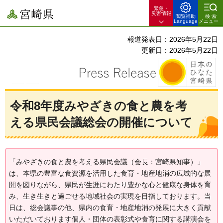
緊急・
宮崎県
災害情報
閲覧補助
検索
Language
メニュー
報道発表日：2026年5月22日
更新日：2026年5月22日
令和8年度みやざきの食と農を考
える県民会議総会の開催について
「みやざきの食と農を考える県民会議（会長：宮崎県知事）」
は、本県の豊富な食資源を活用した食育・地産地消の広域的な展
開を図りながら、県民が生涯にわたり豊かな心と健康な身体を育
み、生き生きと過ごせる地域社会の実現を目指しております。当
日は、総会議事の他、県内の食育・地産地消の発展に大きく貢献
いただいております個人・団体の表彰式や食育に関する講演会を