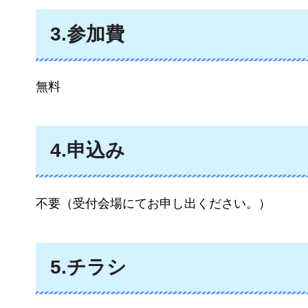
3.参加費
無料
4.申込み
不要（受付会場にてお申し出ください。）
5.チラシ