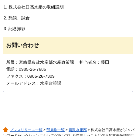
株式会社日髙水産の取組説明
懇談、試食
記念撮影
お問い合わせ
所属：宮崎県農政水産部水産政策課 担当者名：藤田
電話：
0985-26-7685
ファクス：0985-26-7309
メールアドレス：
水産政策課
プレスリリース一覧
>
部局別一覧
>
農政水産部
> 株式会社日髙水産がジャパ
ンフードセレクションにおいてグランプリを受賞したことに伴う知事表敬訪問に