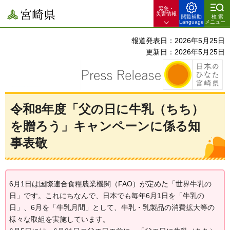
緊急・
宮崎県
災害情報
閲覧補助
検索
Language
メニュー
報道発表日：2026年5月25日
更新日：2026年5月25日
令和8年度「父の日に牛乳（ちち）
を贈ろう」キャンペーンに係る知
事表敬
6月1日は国際連合食糧農業機関（FAO）が定めた「世界牛乳の
日」です。これにちなんで、日本でも毎年6月1日を「牛乳の
日」、6月を「牛乳月間」として、牛乳・乳製品の消費拡大等の
様々な取組を実施しています。