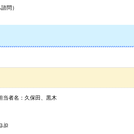
へ諮問）
担当者名：久保田、黒木
g.jp