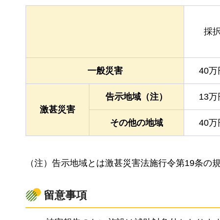
採
一般災害
40
告示地域（注）
13
激甚災害
その他の地域
40
（注）告示地域とは激甚災害法施行令第19条の
留意事項