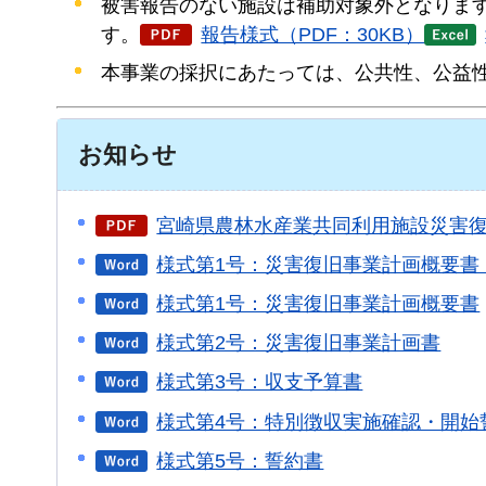
被害報告のない施設は補助対象外となりま
す。
報告様式（PDF：30KB）
本事業の採択にあたっては、公共性、公益
お知らせ
宮崎県農林水産業共同利用施設災害
様式第1号：災害復旧事業計画概要書
様式第1号：災害復旧事業計画概要書
様式第2号：災害復旧事業計画書
様式第3号：収支予算書
様式第4号：特別徴収実施確認・開始
様式第5号：誓約書