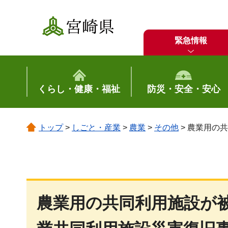
宮崎県
緊急情報
くらし・健康・福祉
防災・安全・安心
トップ
>
しごと・産業
>
農業
>
その他
> 農業用の
農業用の共同利用施設が