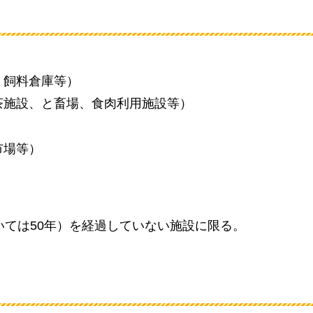
、飼料倉庫等）
茶施設、と畜場、食肉利用施設等）
市場等）
いては50年）を経過していない施設に限る。