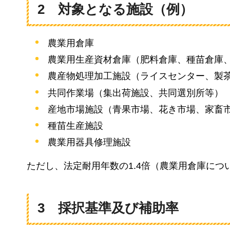
2
対
象となる施設（例）
農業用倉庫
農業用生産資材倉庫（肥料倉庫、種苗倉庫
農産物処理加工施設（ライスセンター、製
共同作業場（集出荷施設、共同選別所等）
産地市場施設（青果市場、花き市場、家畜
種苗生産施設
農業用器具修理施設
ただし、法定耐用年数の1.4倍（農業用倉庫につ
3
採
択基準及び補助率