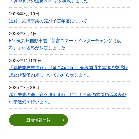
「みやざきの道路2025」を掲載しました
2026年3月10日
道路・港湾事業の完成予定年度について
2026年3月4日
E10東九州自動車道「新富スマートインターチェンジ（仮
称）」の名称が決定しました
2025年11月20日
「都城志布志道路」（延長44.2km）全線開通半年後の交通状
況及び整備効果についてお知らせします。
2025年9月29日
赤江未来の会、倉ケ迫をきれいにしよう会の道路功労者表彰
の伝達式を行います。
新着情報一覧