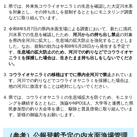
県では、外来魚コウライオヤニラミの生息を確認した大淀川水系
を対象とし、その持ち出しを規制するとともにモニタリング調査
などに取り組んでいます。
令和8年5月7日の県内水面支場による調査において、新たに清武
川水系での生息を確認したため、
河川からの持ち出し禁止
の対象
を県内全河川に拡大し、生息域の拡大防止を強化することとしま
した。なお、規制の効力は令和8年5月28日から発生する予定で
す。
生息域の拡大防止のため、河川での釣りなどでコウライオヤ
ニラミを採捕した場合は、生きたまま持ち出しをしないでくださ
い。
コウライオヤニラミの移植はすでに県内全河川で禁止
されていま
す。河川での釣りなどでコウライオヤニラミを採捕した場合は、
他の河川に放流することは絶対にしないでください。
県では、コウライオヤニラミの生息域拡大を防ぐため、モニタリ
ングを継続するとともに、漁協やNPO法人、大学等と連携した県
民参加型の釣り大会等を通じ、駆除と普及啓発に取り組んでいま
す。皆様の御協力をお願いします。
（参考）公報登載予定の内水面漁場管理