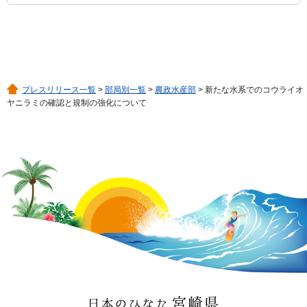
プレスリリース一覧
>
部局別一覧
>
農政水産部
> 新たな水系でのコウライオ
ヤニラミの確認と規制の強化について
日本のひなた 宮崎県