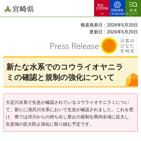
緊急・
宮崎県
災害情報
閲覧補助
検索
Language
メニュー
報道発表日：2026年5月20日
更新日：2026年5月20日
新たな水系でのコウライオヤニラ
ミの確認と規制の強化について
大淀川水系で生息が確認されているコウライオヤニラミについ
て、新たに清武川水系において生息が確認されました。これを受
け、県では河川からの持ち出し禁止の規制を県内全域に拡大し、
生息域の拡大防止強化に取り組む予定です。