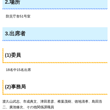
2.場所
防災庁舎51号室
3.出席者
(1)委員
18名中15
名出席
(2)事務局
渡久山武志、市成典文、津田君彦、椎葉茂樹、徳地清孝、島田浩
二、廣池修次、その他関係課職員