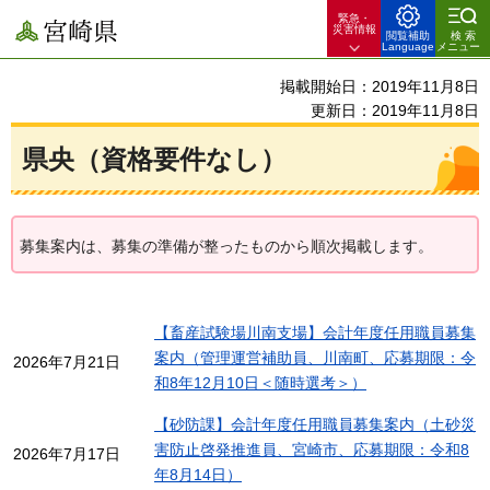
緊急・
宮崎県
災害情報
閲覧補助
検索
Language
メニュー
掲載開始日：2019年11月8日
更新日：2019年11月8日
県央（資格要件なし）
募集案内は、募集の準備が整ったものから順次掲載します。
【畜産試験場川南支場】会計年度任用職員募集
案内（管理運営補助員、川南町、応募期限：令
2026年7月21日
和8年12月10日＜随時選考＞）
【砂防課】会計年度任用職員募集案内（土砂災
害防止啓発推進員、宮崎市、応募期限：令和8
2026年7月17日
年8月14日）