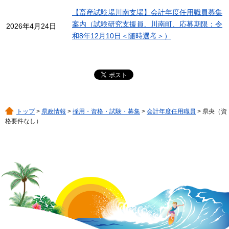
【畜産試験場川南支場】会計年度任用職員募集
案内（試験研究支援員、川南町、応募期限：令
2026年4月24日
和8年12月10日＜随時選考＞）
トップ
>
県政情報
>
採用・資格・試験・募集
>
会計年度任用職員
> 県央（資
格要件なし）