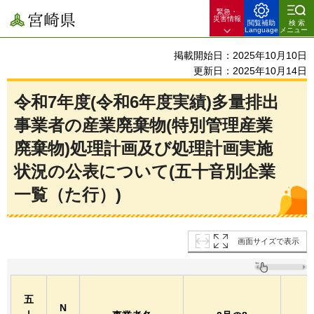
緊急・
宮崎県
災害情報
閲覧補助
検索
Language
メニュー
掲載開始日：2025年10月10日
更新日：2025年10月14日
令和7年度(令和6年度実績)多量排出
事業者の産業廃棄物(特別管理産業
廃棄物)処理計画及び処理計画実施
状況の公表について(五十音別企業
一覧（た行）)
画面サイズで表示
五
N