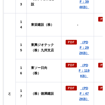
F：39
3
設
4KB）
1
東栄建設（株）
-
4
（PD
1
東興ジオテック
F：29
5
（株）九州支店
2KB）
（PD
1
東ソー日向
F：119
6
（株）
KB）
（PD
1
と
（株）徳満建設
F：47
7
2KB）