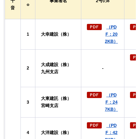
十
事業者名
2
号の8
o
音
（PD
1
大幸建設（株）
F：20
2KB）
大成建設（株）
2
-
九州支店
（PD
大東建託（株）
3
F：24
宮崎支店
7KB）
（PD
4
大洋建設（株）
F：42