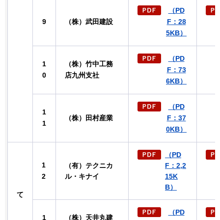
（PD
9
（株）武田建設
F：28
5KB）
（PD
1
（株）竹中工務
F：73
0
店九州支社
6KB）
（PD
1
（株）田村産業
F：37
1
0KB）
（PD
1
（有）テクニカ
F：2,2
2
ル・キナイ
15K
B）
て
（PD
1
（株）天井丸建