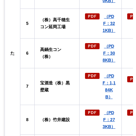
0KB）
（PD
（株）高千穂生
5
F：32
コン延岡工場
1KB）
（PD
高鍋生コン
た
6
F：30
（株）
8KB）
（PD
宝酒造（株）黒
F：1,1
7
壁蔵
84K
B）
（PD
8
（株）竹井建設
F：27
3KB）