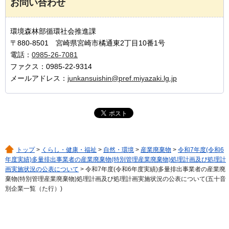
お問い合わせ
環境森林部循環社会推進課
〒880-8501 宮崎県宮崎市橘通東2丁目10番1号
電話：
0985-26-7081
ファクス：0985-22-9314
メールアドレス：
junkansuishin@pref.miyazaki.lg.jp
トップ
>
くらし・健康・福祉
>
自然・環境
>
産業廃棄物
>
令和7年度(令和6
年度実績)多量排出事業者の産業廃棄物(特別管理産業廃棄物)処理計画及び処理計
画実施状況の公表について
> 令和7年度(令和6年度実績)多量排出事業者の産業廃
棄物(特別管理産業廃棄物)処理計画及び処理計画実施状況の公表について(五十音
別企業一覧（た行）)