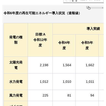
令和6年度の再生可能エネルギー導入状況（速報値）
導入実績
目標:A
発電の種
令和12年
類
令和4年
令和5年
度
度
度
太陽光発
2,198
1,564
1,662
電
水力発電
1,012
1,010
1,011
風力発電
225
81
94