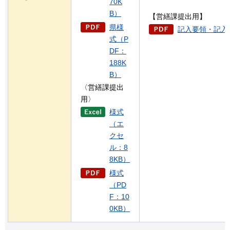
70K
B）
【営繕課提出用】
県様
記入要領・記入例
式（P
DF：
188K
B）
〈営繕課提出
用〉
様式
（エ
クセ
ル：8
8KB）
様式
（PD
F：10
0KB）