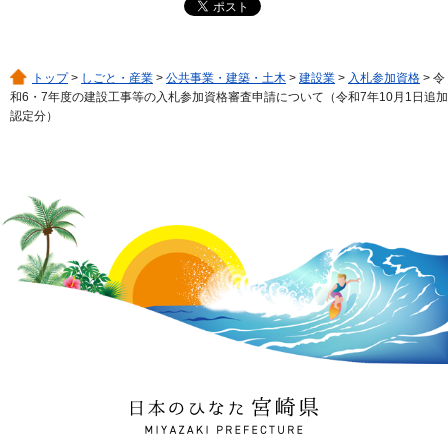
トップ
>
しごと・産業
>
公共事業・建築・土木
>
建設業
>
入札参加資格
> 令
和6・7年度の建設工事等の入札参加資格審査申請について（令和7年10月1日追加
認定分）
日本のひなた 宮崎県
MIYAZAKI PREFECTURE