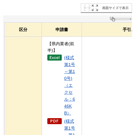
画面サイズで表示
区分
申請書
手引
【県内業者(前
半)】
(様式
第1号
～第1
0号)
（エ
クセ
ル：6
46K
B）
(様式
第1号