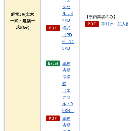
（エ
クセ
ル：3
経常JV(土木
【県内業者のみ】
4KB）
一式・建築一
手引き・記入例（
式のみ)
様式
（PD
F：14
8KB）
総務
省標
準様
式
（エ
クセ
ル：9
0KB）
総務
省標