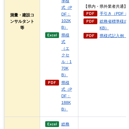
準様
【県内・県外業者共通】
式（P
手引き（PDF：2
DF：
測量・建設コ
102K
ンサルタント
総務省標準様式記
B）
等
KB）
県様
県様式記入例（P
式
（エ
クセ
ル：1
70K
B）
県様
式（P
DF：
188K
B）
総務