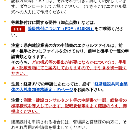
記載方法等については、それぞれ手引きに詳しく紹介していま
す。ダウンロードしてご覧ください。（できるだけエクセル様
式への入力にて作成ください）
等級格付けに関する要件（加点点数）などは、
等級格付について（PDF：610KB）
をご確認くださ
い。
注意：県内建設業者の方の申請書のエクセルファイルは、前
半・後半と2つにファイルを分けており、前半と後半で一連の申
請書類となります。
そのうち、
どの様式等の提出が必要になるかについては、手引
き・記載要領にてご案内しておりますので、手引きを御一読く
ださい。
注意：経常JVでの申請にあたっては、必ず
「経常建設共同企業
体の入札参加資格認定」のページ
をお読み下さい。
注意：
測量・建設コンサルタント等の申請書で一部、総務省の
標準様式を導入しています。記載要領等をよく確認のうえ、御
提出ください。
建築設計を申請される場合には、管理課と営繕課の両方に、そ
れぞれ専用の申請書を提出してください。