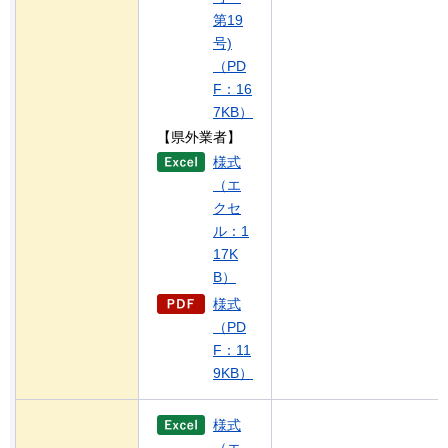
第19
号)
（PD
F：16
7KB）
【県外業者】
様式
（エ
クセ
ル：1
17K
B）
様式
（PD
F：11
9KB）
様式