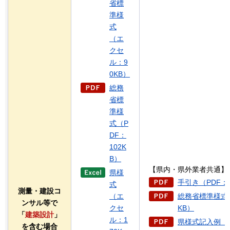
省標
準様
式
（エ
クセ
ル：9
0KB）
総務
省標
準様
式（P
DF：
102K
B）
【県内・県外業者共通】
県様
手引き（PDF：2
式
測量・建設コ
（エ
総務省標準様式記
ンサル等で
クセ
KB）
「
建築設計
」
ル：1
県様式記入例（P
を含む場合