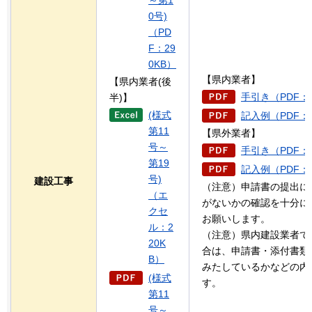
～第1
0号)
（PD
F：29
0KB）
【県内業者】
【県内業者(後
手引き（PDF：3
半)】
(様式
記入例（PDF：5
第11
【県外業者】
号～
手引き（PDF：3
第19
記入例（PDF：1
号)
建設工事
（注意）申請書の提出に
（エ
がないかの確認を十分に
クセ
お願いします。
ル：2
（注意）県内建設業者で
20K
合は、申請書・添付書類
B）
みたしているかなどの内
(様式
す。
第11
号～