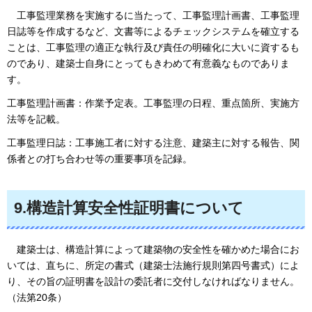
工
事監理業務を実施するに当たって、工事監理計画書、工事監理
日誌等を作成するなど、文書等によるチェックシステムを確立する
ことは、工事監理の適正な執行及び責任の明確化に大いに資するも
のであり、建築士自身にとってもきわめて有意義なものでありま
す。
工事監理計画書：作業予定表。工事監理の日程、重点箇所、実施方
法等を記載。
工事監理日誌：工事施工者に対する注意、建築主に対する報告、関
係者との打ち合わせ等の重要事項を記録。
9.構造計算安全性証明書について
建
築士は、構造計算によって建築物の安全性を確かめた場合にお
いては、直ちに、所定の書式（建築士法施行規則第四号書式）によ
り、その旨の証明書を設計の委託者に交付しなければなりません。
（法第20条）