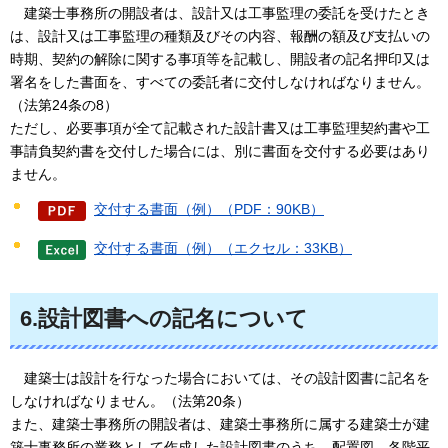
建
築士事務所の開設者は、設計又は工事監理の委託を受けたとき
は、設計又は工事監理の種類及びその内容、報酬の額及び支払いの
時期、契約の解除に関する事項等を記載し、開設者の記名押印又は
署名をした書面を、すべての委託者に交付しなければなりません。
（法第24条の8）
ただし、必要事項が全て記載された設計書又は工事監理契約書や工
事請負契約書を交付した場合には、別に書面を交付する必要はあり
ません。
交付する書面（例）（PDF：90KB）
交付する書面（例）（エクセル：33KB）
6.設計図書への記名について
建
築士は設計を行なった場合においては、その設計図書に記名を
しなければなりません。（法第20条）
また、建築士事務所の開設者は、建築士事務所に属する建築士が建
築士事務所の業務として作成した設計図書のうち、配置図、各階平