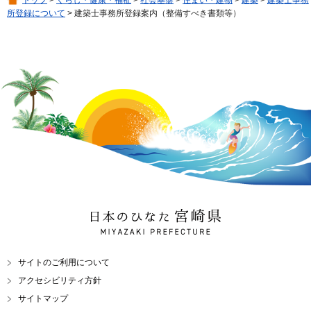
トップ
>
くらし・健康・福祉
>
社会基盤
>
住まい・建物
>
建築
>
建築士事務
所登録について
> 建築士事務所登録案内（整備すべき書類等）
日本のひなた 宮崎県
MIYAZAKI PREFECTURE
サイトのご利用について
アクセシビリティ方針
サイトマップ