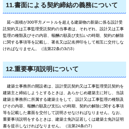
11.書面による契約締結の義務について
延
べ面積が300平方メートルを超える建築物の新築に係る設計受
託契約又は工事監理受託契約の当事者は、それぞれ、設計又は工事
監理の種類及びその内容、報酬の額及び支払いの時期、契約の解除
に関する事項等を記載し、署名又は記名押印をして相互に交付しな
ければなりません。（法第22条の3の3）
12.重要事項説明について
建
築士事務所の開設者は、設計受託契約又は工事監理受託契約を
建築主と締結しようとするときは、あらかじめ建築主に対し、当該
建築士事務所に所属する建築士をして、設計又は工事監理の種類及
びその内容、報酬の額及び支払いの時期、契約の解除に関する事項
等を記載した書面を交付して説明させなければなりません。なお、
重要事項説明をするときは、建築士免許証若しくは建築士免許証明
書を提示しなければなりません。（法第24条の7）