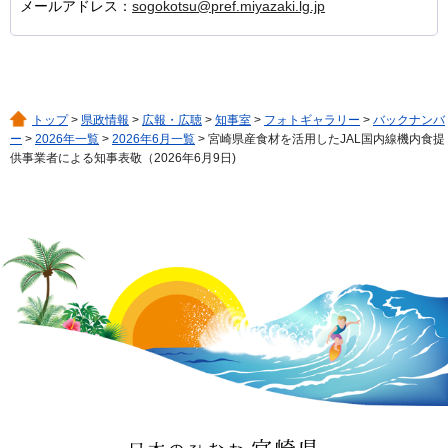
メールアドレス：
sogokotsu@pref.miyazaki.lg.jp
トップ
>
県政情報
>
広報・広聴
>
知事室
>
フォトギャラリー
>
バックナンバ
ー
>
2026年一覧
>
2026年6月一覧
> 宮崎県産食材を活用したJAL国内線機内食提
供事業者による知事表敬（2026年6月9日)