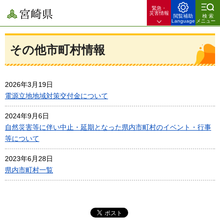
緊急・
宮崎県
災害情報
閲覧補助
検索
Language
メニュー
その他市町村情報
2026年3月19日
電源立地地域対策交付金について
2024年9月6日
自然災害等に伴い中止・延期となった県内市町村のイベント・行事
等について
2023年6月28日
県内市町村一覧