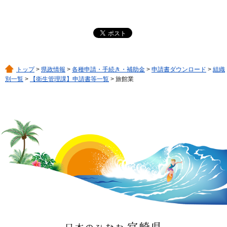
トップ
>
県政情報
>
各種申請・手続き・補助金
>
申請書ダウンロード
>
組織
別一覧
>
【衛生管理課】申請書等一覧
> 旅館業