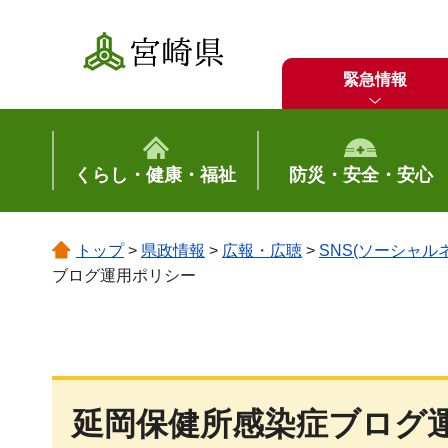
宮崎県
緊急情報
くらし・健康・福祉
防災・安全・安心
トップ
>
県政情報
>
広報・広聴
>
SNS(ソーシャ
ブログ運用ポリシー
延岡保健所感染症ブログ