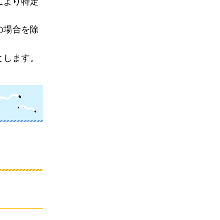
により特定
の場合を除
とします。