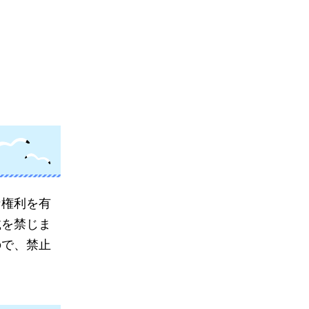
な権利を有
載を禁じま
ので、禁止