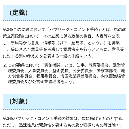
（定義）
第2条この要綱において「パブリック・コメント手続」とは、県の政
策立案段階において、その立案に係る政策の趣旨、内容等を公表
し、県民等から意見、情報等（以下「意見等」という。）を募集
し、提出された意見等を考慮して意思決定を行うとともに、意見等
に対する県の考え方を公表する一連の手続をいう。
この要綱において「実施機関」とは、知事、教育委員会、選挙管
理委員会、人事委員会、監査委員、公安委員会、警察本部長、地
方労働委員会、収用委員会、海区漁業調整委員会、内水面漁場管
理委員会及び公営企業管理者をいう。
（対象）
第3条パブリック・コメント手続の対象は、次に掲げるものとする。
ただし、迅速性又は緊急性を要するもの及び軽微なもの等は除く。