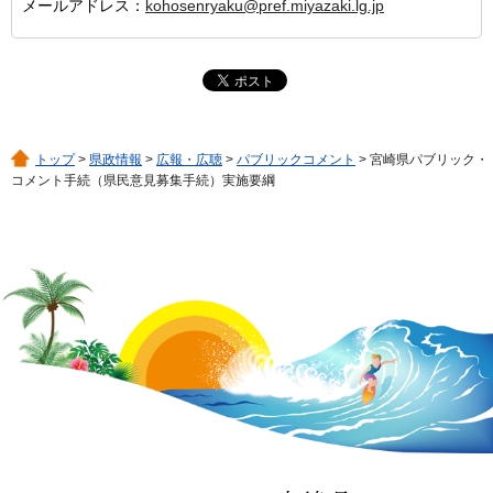
メールアドレス：
kohosenryaku@pref.miyazaki.lg.jp
トップ
>
県政情報
>
広報・広聴
>
パブリックコメント
> 宮崎県パブリック・
コメント手続（県民意見募集手続）実施要綱