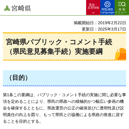
緊急・
宮崎県
災害情報
閲覧補助
検索
Language
メニュー
掲載開始日：2019年2月22日
更新日：2025年3月17日
宮崎県パブリック・コメント手続
（県民意見募集手続）実施要綱
（目的）
第1条この要綱は、パブリック・コメント手続の実施に関し必要な事
項を定めることにより、県民の県政への積極的かつ幅広い参画の機
会を確保するとともに、県政運営の公正の確保並びに透明性及び説
明責任の向上を図り、もって県民との協働による県政の推進に資す
ることを目的とする。