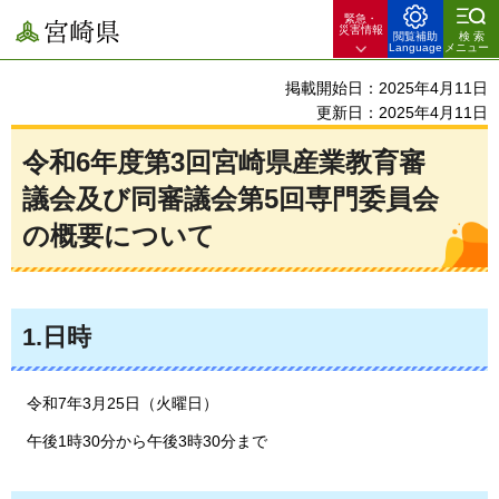
緊急・
宮崎県
災害情報
閲覧補助
検索
Language
メニュー
掲載開始日：2025年4月11日
更新日：2025年4月11日
令和6年度第3回宮崎県産業教育審
議会及び同審議会第5回専門委員会
の概要について
1.日時
令
和7年3月25日（火曜日）
午
後1時30分から午後3時30分まで