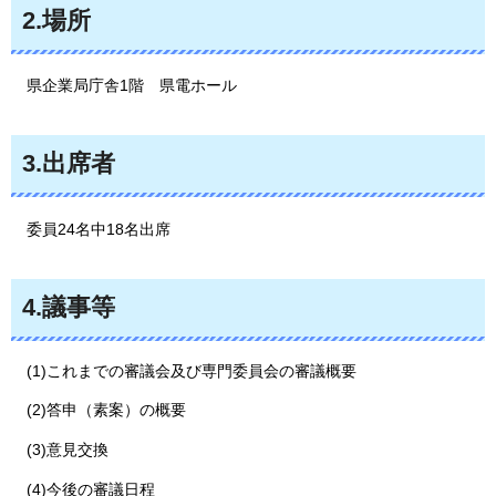
2.場所
県
企業局庁舎1階
県
電ホール
3.出席者
委
員24名中18名出席
4.議事等
(1)これまでの審議会及び専門委員会の審議概要
(2)答申（素案）の概要
(3)意見交換
(4)今後の審議日程