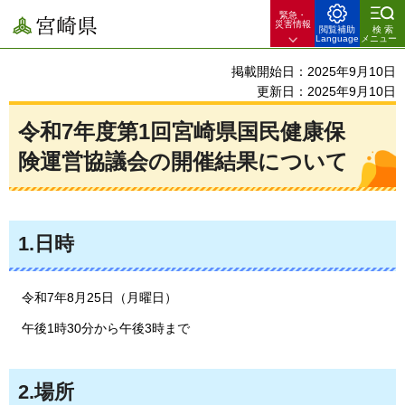
緊急・
宮崎県
災害情報
閲覧補助
検索
Language
メニュー
掲載開始日：2025年9月10日
更新日：2025年9月10日
令和7年度第1回宮崎県国民健康保
険運営協議会の開催結果について
1.日時
令
和7年8月25日（月曜日）
午後
1時30分から午後3時まで
2.場所