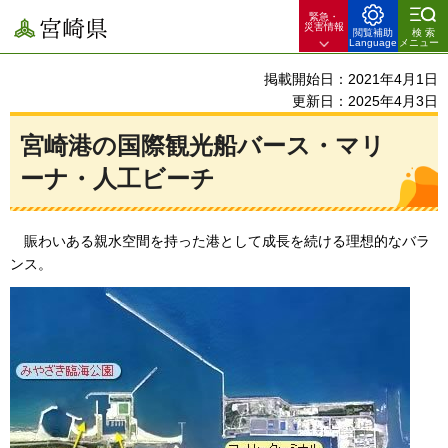
緊急・
宮崎県
災害情報
閲覧補助
検索
Language
メニュー
掲載開始日：2021年4月1日
更新日：2025年4月3日
宮崎港の国際観光船バース・マリ
ーナ・人工ビーチ
賑わいある
親水空間を持った港として成長を続ける理想的なバラ
ンス。