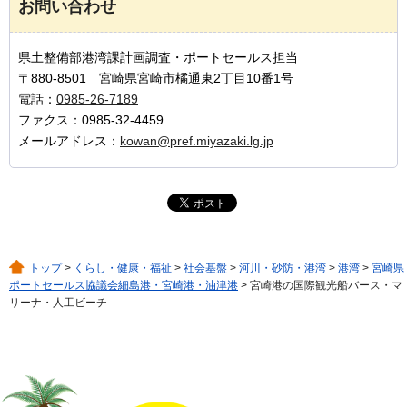
お問い合わせ
県土整備部港湾課計画調査・ポートセールス担当
〒880-8501 宮崎県宮崎市橘通東2丁目10番1号
電話：
0985-26-7189
ファクス：0985-32-4459
メールアドレス：
kowan@pref.miyazaki.lg.jp
トップ
>
くらし・健康・福祉
>
社会基盤
>
河川・砂防・港湾
>
港湾
>
宮崎県
ポートセールス協議会細島港・宮崎港・油津港
> 宮崎港の国際観光船バース・マ
リーナ・人工ビーチ