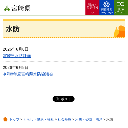
緊急・
宮崎県
災害情報
閲覧補助
検索
Language
メニュー
水防
2026年6月8日
宮崎県水防計画
2026年6月8日
令和8年度宮崎県水防協議会
トップ
>
くらし・健康・福祉
>
社会基盤
>
河川・砂防・港湾
> 水防