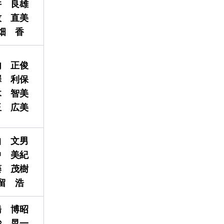
井
良雄
牧
直美
畑
香
内
正俊
澤
利保
木
智美
玉
広美
曲
文男
中
美
紀
藤
茂樹
留
浩
橋
博昭
砂
晃一