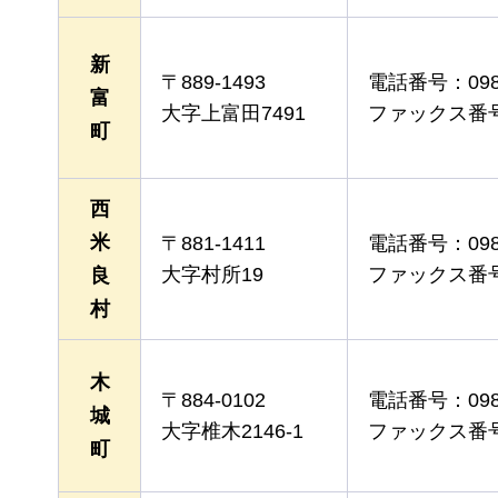
新
〒889-1493
電話番号：0983
富
大字上富田7491
ファックス番号：0
町
西
米
〒881-1411
電話番号：0983
大字村所19
ファックス番号：
良
村
木
〒884-0102
電話番号：0983
城
大字椎木2146-1
ファックス番号：0
町