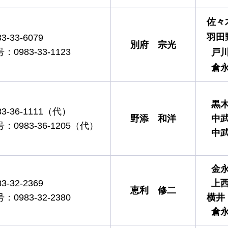
佐々
羽田
-33-6079
別府
宗光
983-33-1123
戸
倉
黒
-36-1111（代）
野添
和洋
中
0983-36-1205（代）
中
金
-32-2369
上
恵利
修二
983-32-2380
横井
倉