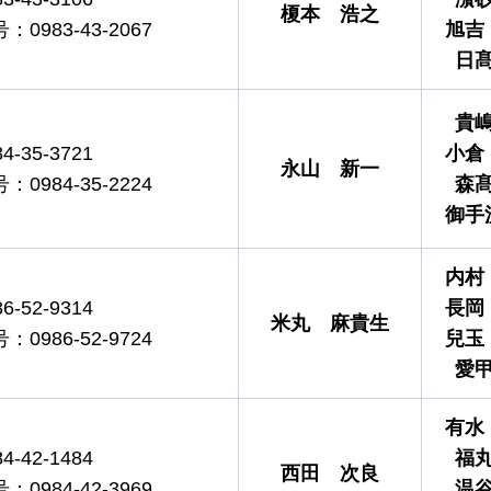
榎本
浩之
983-43-2067
旭吉
日
貴
-35-3721
小倉
永山
新一
984-35-2224
森
御手
内村
-52-9314
長岡
米丸
麻貴生
986-52-9724
兒玉
愛
有水
-42-1484
福
西田
次良
984-42-3969
温