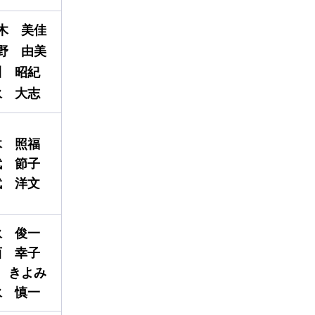
木
美佳
野
由美
川
昭
紀
永
大
志
木
照福
武
節子
武
洋文
永
俊一
西
幸子
きよみ
永
慎一