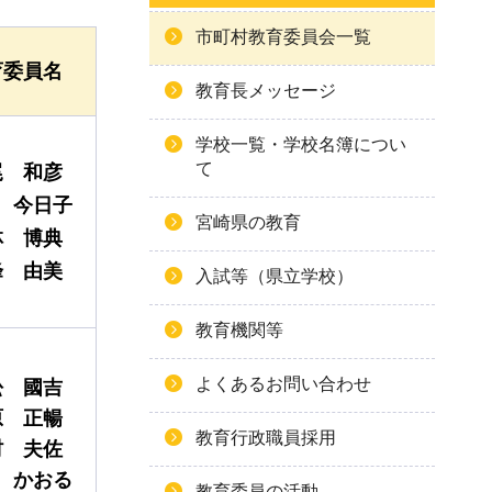
市町村教育委員会一覧
育委員名
教育長メッセージ
学校一覧・学校名簿につい
て
尾
和彦
今日子
宮崎県の教育
林
博典
峰
由美
入試等（県立学校）
教育機関等
よくあるお問い合わせ
松
國吉
原
正暢
教育行政職員採用
村
夫佐
かおる
教育委員の活動