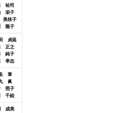
木
祐司
山
栄子
美枝子
川
龍子
田
貞延
木
正之
田
純子
木
孝志
名
章
丸
眞
倉
照子
田
千絵
岡
成美