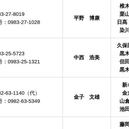
椎
-27-8019
栗
平野
博康
983-27-1028
日髙
染
久保
-25-5723
黒
中西
浩美
983-25-1321
但
黒
新
-63-1140（代）
金
金子
文雄
982-63-5349
山
池
藤