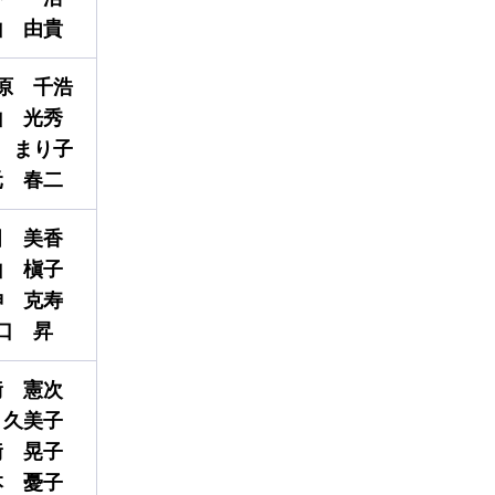
山
由貴
原
千浩
山
光秀
まり子
元
春二
田
美香
山
槇子
神
克寿
口
昇
﨑
憲次
久美子
﨑
晃子
本
憂子