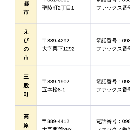
都
聖陵町2丁目1
ファックス番号：0
市
え
び
〒889-4292
電話番号：0984
大字栗下1292
ファックス番号：0
の
市
三
〒889-1902
電話番号：0986
股
五本松8-1
ファックス番号：0
町
高
〒889-4412
電話番号：0984
原
大字西麓392
ファックス番号：0