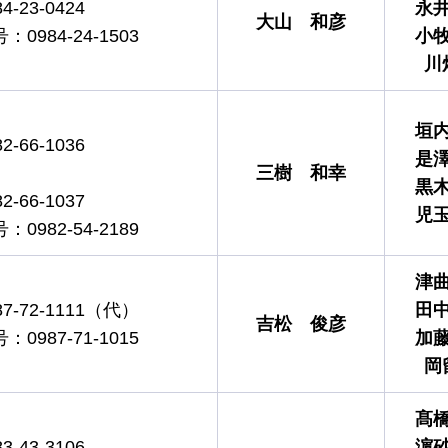
-23-0424
永
大山
和彦
984-24-1503
小
川
垣
-66-1036
是
三樹
和幸
黒
-66-1037
児
982-54-2189
津
-72-1111（代）
田
吉松
俊彦
987-71-1015
加
岡
髙
-43-3106
濵