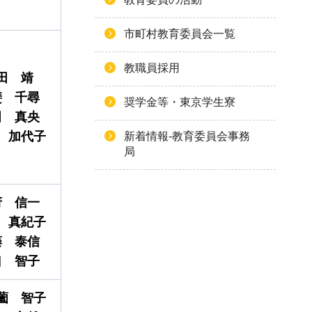
市町村教育委員会一覧
教職員採用
田
靖
斐
千尋
奨学金等・東京学生寮
田
真央
加代子
新着情報-教育委員会事務
局
府
信一
真紀子
藤
泰信
口
智子
薗
智子