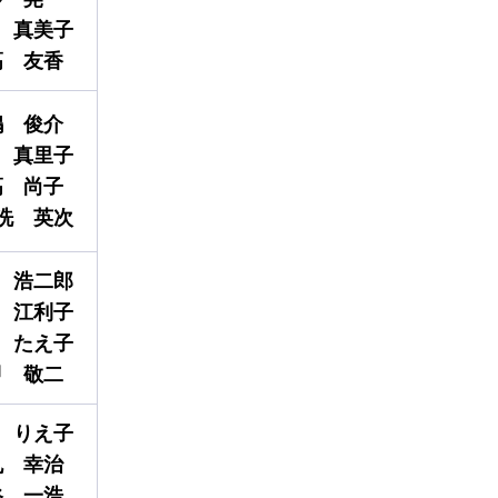
真美子
髙
友香
嶋
俊介
真里子
髙
尚子
洗
英次
浩
二郎
江利子
たえ子
甲
敬二
りえ子
丸
幸治
谷
一浩