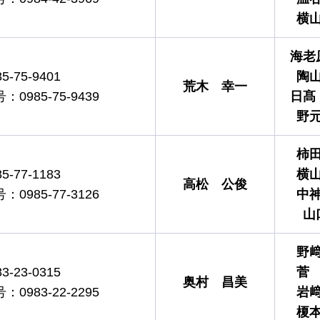
横
海老
-75-9401
陶
荒木
幸一
985-75-9439
日髙
野
柿
-77-1183
横
高松
公俊
985-77-3126
中
山
野
-23-0315
菅
奥村
昌美
983-22-2295
岩
榎