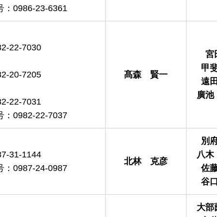
986-23-6361
-22-7030
宮
甲
-20-7205
髙森
賢一
遠
廣池
-22-7031
982-22-7037
別
-31-1144
八木
北林
克彦
987-24-0987
佐
谷
大部