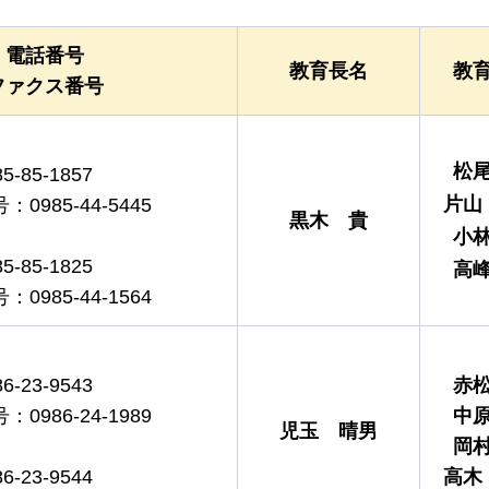
電話番号
教育長名
教
ファクス番号
松
-85-1857
片山
985-44-5445
黒木
貴
小
-85-1825
高
985-44-1564
-23-9543
赤
986-24-1989
中
児玉
晴男
岡
-23-9544
高木