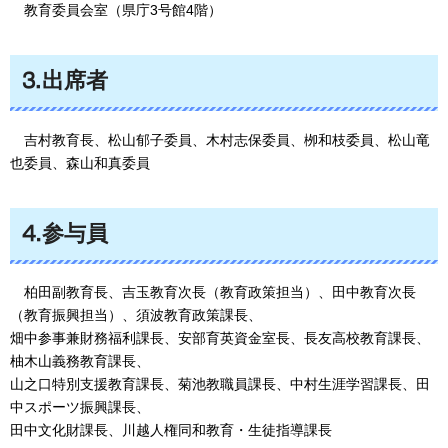
教育委員会室
（県庁3号館4階）
⒊出席者
吉村教育長、
松山郁子委員、木村志保委員、栁和枝委員、松山竜
也委員、森山和真委員
⒋参与員
柏田副教育長、吉玉教育次長（教育政策担当）、田中
教育次長
（教育振興担当）、須波教育政策課長、
畑中参事兼財務福利課長、安部育英資金室長、長友高校教育課長、
柚木山義務教育課長、
山之口特別支援教育課長、菊池教職員課長、中村生涯学習課長、田
中スポーツ振興課長、
田中文化財課長、川越人権同和教育・生徒指導課長