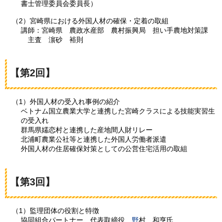
書士管理委員会委員長）
（2）宮崎県における外国人材の確保・定着の取組
講師：宮崎県
農
政水産部
農
村振興局
担
い手農地対策課
主
査
濵
砂
裕
則
【第2回】
（1）外国人材の受入れ事例の紹介
ベトナム国立農業大学と連携した宮崎クラスによる技能実習生
の受入れ
群馬県嬬恋村と連携した産地間人財リレー
北浦町農業公社等と連携した外国人労働者派遣
外国人材の住居確保対策としての公営住宅活用の取組
【第3回】
（1）監理団体の役割と特徴
協同組合パートナー
代
表取締役
野
村
和
亨氏