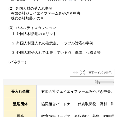
（2）外国人材の受入れ事例
有限会社ジェイエイファームみやざき中央
株式会社加藤えのき
（3）パネルディスカッション
外国人材活用のメリット
外国人材受入れの注意点、トラブル対応の事例
外国人材受入れで工夫している点、準備、心構え等
（パネラー）
画面サイズで表示
受入れ企業
有限会社ジェイエイファームみやざき中央、
監理団体
協同組合パートナー
代
表取締役
野
村
和
司会
教育情報サービス
表
取締役
荻
野
紗
由理