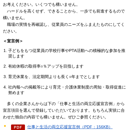
お考えください。いくつでも構いません。
ハ
ードルを高くせず、できることから、一歩でも前進するもので
構いません。
職
場の実情を再確認し、従業員のニーズをふまえたものにしてく
ださい。
＜宣言例＞
子どもをもつ従業員の学校行事やPTA活動への積極的な参加を推
奨します
有給休暇の取得率○％アップを目指します
育児休業を、法定期間よりも長く○年までとします
社内報への掲載等により育児・介護休業制度の周知・取得促進に
努めます
多
くの企業さんからは下の「仕事と生活の両立応援宣言例」から
宣言項目を選んで登録していただいております。もちろん実状に合
わせた独自の内容でも構いません。ぜひご参照ください。
仕事と生活の両立応援宣言例（PDF：156KB）