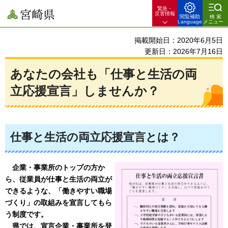
緊急・
宮崎県
災害情報
閲覧補助
検索
Language
メニュー
掲載開始日：2020年6月5日
更新日：2026年7月16日
あなたの会社も「仕事と生活の両
立応援宣言」しませんか？
仕事と生活の両立応援宣言とは？
企業・事業所のトップの方か
ら、従業員が仕事と生活の両立が
できるような、「働きや
すい職場
づくり」の取組みを宣言してもら
う制度です。
県で
は、宣言企業・事業所を登