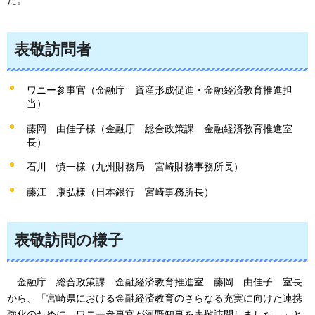
た。
表敬訪問者
ワニー参事官（金融庁
資産形成促
進・金融経済教育推進担
当）
藤岡 由佳子様（金融庁
総合政策
課
金融経済教育推進室
長
）
石川 慎一様（九州財務局
宮崎財務事務所長
）
藤江 康弘様（日本銀行
宮崎事務所長
）
表敬訪問の様子
金
融庁
総合政策
課
金融経済
教育推進室
藤岡
由佳子
室長
から、「宮崎県における金融経済教育のさらなる充実に向けた連携
強化のために、ワニー参事官が河野知事を表敬訪問しました。」と