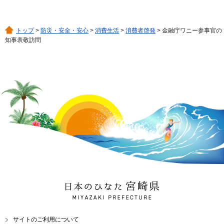
トップ
>
防災・安全・安心
>
消費生活
>
消費者啓発
> 金融庁ワニー参事官の
知事表敬訪問
日本のひなた 宮崎県
MIYAZAKI PREFECTURE
サイトのご利用について