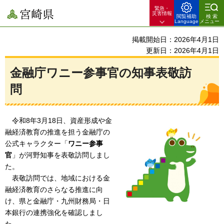
緊急・
宮崎県
災害情報
閲覧補助
検索
Language
メニュー
掲載開始日：2026年4月1日
更新日：2026年4月1日
金融庁ワニー参事官の知事表敬訪
問
令和8年3月18日、資産形成や金
融経済教育の推進を担う金融庁の
公式キャラクター「
ワニー参事
官
」が河野知事を表敬訪問しまし
た。
表敬訪問では、地域における金
融経済教育のさらなる推進に向
け、県と金融庁・九州財務局・日
本銀行の連携強化を確認しまし