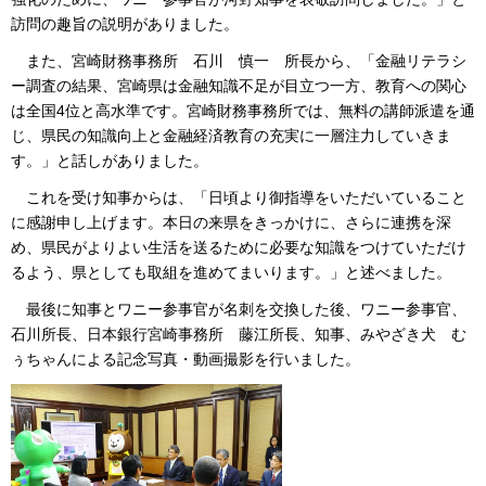
訪問の趣旨の説明がありました。
また
、宮崎財務事務所
石川
慎一
所長
から、「金融リテラシ
ー調査の結果、宮崎県は金融知識不足が目立つ一方、教育への関心
は全国4位と高水準です。宮崎財務事務所では、無料の講師派遣を通
じ、県民の知識向上と金融経済教育の充実に一層注力していきま
す。」と話しがありました。
これを受け知事からは
、「日頃より御指導をいただいていること
に感謝申し上げます。本日の来県をきっかけに、さらに連携を深
め、県民がよりよい生活を送るために必要な知識をつけていただけ
るよう、県としても取組を進めてまいります。」と述べました。
最後に知事
とワニー参事官が名刺を交換した後、ワニー参事官、
石川所長、日本銀行宮崎事務所
藤江所長
、知事、みやざき犬
む
ぅちゃんによる
記念写真・動画撮影を行いました。