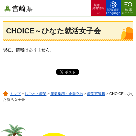
緊急・
宮崎県
災害情報
閲覧補助
検索
Language
メニュー
CHOICE～ひなた就活女子会
現在、情報はありません。
トップ
>
しごと・産業
>
産業集積・企業立地
>
産学官連携
> CHOICE～ひな
た就活女子会