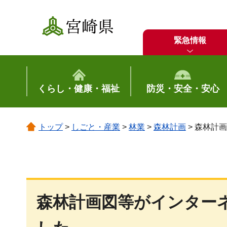
宮崎県
緊急情報
くらし・健康・福祉
防災・安全・安心
トップ
>
しごと・産業
>
林業
>
森林計画
> 森林計
森林計画図等がインター