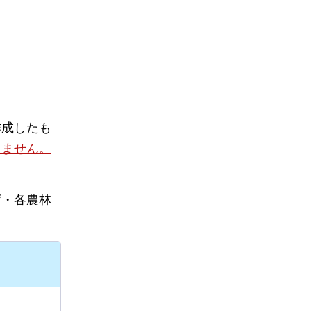
作成したも
りません。
庁・各農林