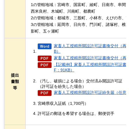
1の管轄地域：宮崎市、国富町、綾町、日南市、串間
西米良村、木城町、川南町、都農町
2の管轄地域：都城市、三股町、小林市、えびの市、
3の管轄地域：延岡市、日向市、門川町、諸塚村、椎
影町、五ヶ瀬町
家畜人工授精所開設許可証書換交付（再交
B）
家畜人工授精所開設許可証書換交付（再交付
【記載例】家畜人工授精所開設許可証書換
F：91KB）
提出
（汚し、破損による場合）交付済み開設許可証
書類
（許可証を紛失した場合）
等
家畜人工授精所開設許可証紛失届（任意様式
宮崎県収入証紙（1,700円）
許可証の郵送を希望する場合は、郵便切手