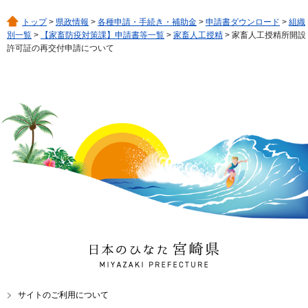
トップ
>
県政情報
>
各種申請・手続き・補助金
>
申請書ダウンロード
>
組織
別一覧
>
【家畜防疫対策課】申請書等一覧
>
家畜人工授精
> 家畜人工授精所開設
許可証の再交付申請について
日本のひなた 宮崎県
MIYAZAKI PREFECTURE
サイトのご利用について