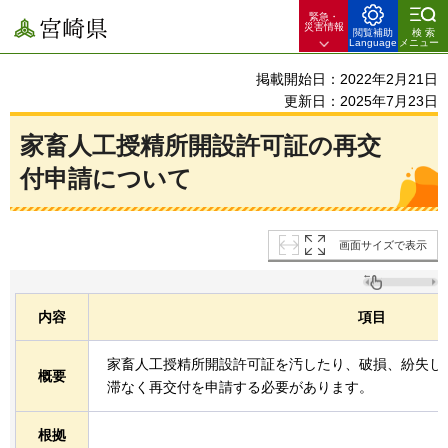
緊急・
宮崎県
災害情報
閲覧補助
検索
Language
メニュー
掲載開始日：2022年2月21日
更新日：2025年7月23日
家畜人工授精所開設許可証の再交
付申請について
画面サイズで表示
内容
項目
家畜人工授精所開設許可証を汚したり、破損、紛失し
概要
滞なく再交付を申請する必要があります。
根拠