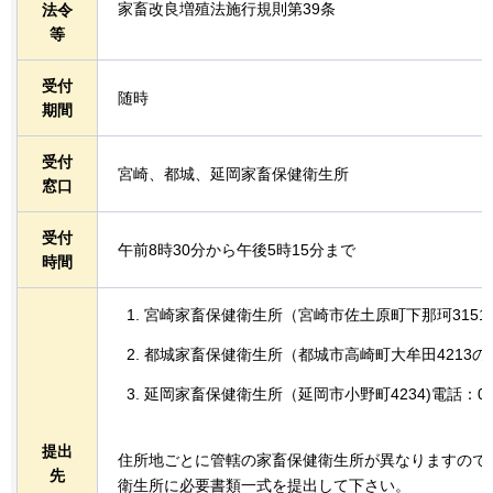
家畜改良増殖法施行規則第39条
法令
等
受付
随時
期間
受付
宮崎、都城、延岡家畜保健衛生所
窓口
受付
午前8時30分から午後5時15分まで
時間
宮崎家畜保健衛生所（宮崎市佐土原町下那珂3151-1)電
都城家畜保健衛生所（都城市高崎町大牟田4213の1)電話
延岡家畜保健衛生所（延岡市小野町4234)電話：0982-
提出
住所地ごとに管轄の家畜保健衛生所が異なりますので
先
衛生所に必要書類一式を提出して下さい。