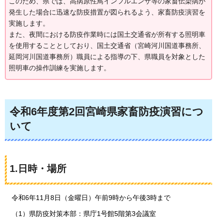
このため、県では、高病原性鳥インフルエンザ等の家畜伝染病が
発生した場合に迅速な防疫措置が図られるよう、家畜防疫演習を
実施します。
また、夜間における防疫作業時には国土交通省が所有する照明車
を使用することとしており、国土交通省（宮崎河川国道事務所、
延岡河川国道事務所）職員による指導の下、県職員を対象とした
照明車の操作訓練を実施します。
令和6年度第2回宮崎県家畜防疫演習につ
いて
1.日時・場所
令和
6年11月8日（金曜日）午前9時から午後3時まで
（1）県防疫対策本部：県庁1号館5階第3会議室