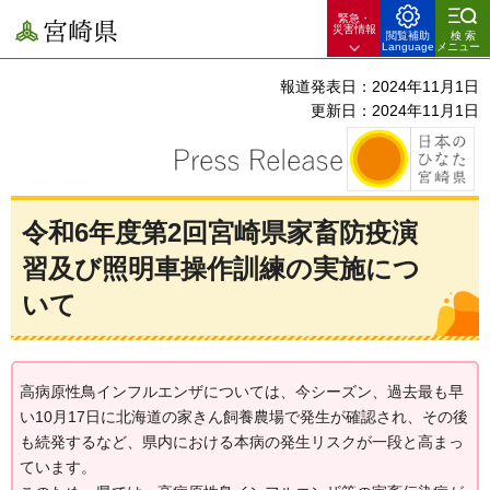
緊急・
宮崎県
災害情報
閲覧補助
検索
Language
メニュー
報道発表日：2024年11月1日
更新日：2024年11月1日
令和6年度第2回宮崎県家畜防疫演
習及び照明車操作訓練の実施につ
いて
高病原性鳥インフルエンザについては、今シーズン、過去最も早
い10月17日に北海道の家きん飼養農場で発生が確認され、その後
も続発するなど、県内における本病の発生リスクが一段と高まっ
ています。