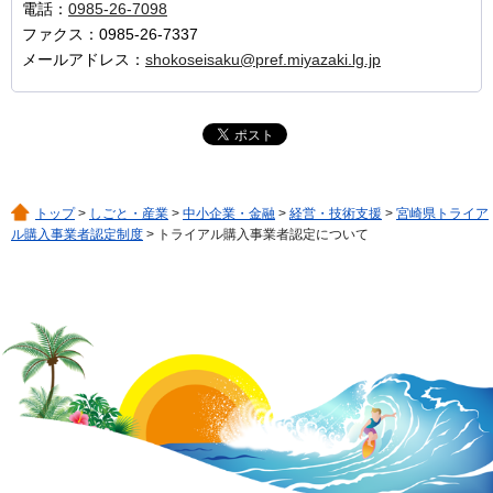
電話：
0985-26-7098
ファクス：0985-26-7337
メールアドレス：
shokoseisaku@pref.miyazaki.lg.jp
トップ
>
しごと・産業
>
中小企業・金融
>
経営・技術支援
>
宮崎県トライア
ル購入事業者認定制度
> トライアル購入事業者認定について