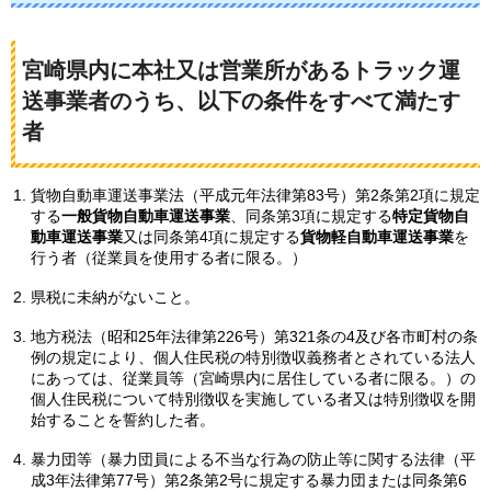
宮崎県内に本社又は営業所があるトラック運
送事業者のうち、以下の条件をすべて満たす
者
貨物自動車運送事業法（平成元年法律第83号）第2条第2項に規定
する
一般貨物自動車運送事業
、同条第3項に規定する
特定貨物自
動車運送事業
又は同条第4項に規定する
貨物軽自動車運送事業
を
行う者（従業員を使用する者に限る。）
県税に未納がないこと。
地方税法（昭和25年法律第226号）第321条の4及び各市町村の条
例の規定により、個人住民税の特別徴収義務者とされている法人
にあっては、従業員等（宮崎県内に居住している者に限る。）の
個人住民税について特別徴収を実施している者又は特別徴収を開
始することを誓約した者。
暴力団等（暴力団員による不当な行為の防止等に関する法律（平
成3年法律第77号）第2条第2号に規定する暴力団または同条第6