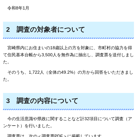
令和8年1月
2
調査の
対象者について
宮崎県内に
お住まいの18歳以上の方を対象に、市町村の協力を得
て住民基本台帳から3,500人を無作為に抽出し、調査票を送付しまし
た。
そのうち、
1,722人（全体の49.2%）の方から回答をいただきまし
た。
3
調査の
内容について
今の
生活意識や県政に関することなど計32項目について調査（ア
ンケート）を行いました。
調査票は、
次の＜調査票PDF＞に掲載しています。